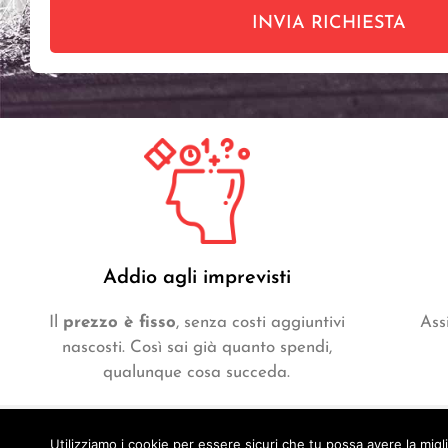
INVIA RICHIESTA
Addio agli imprevisti
Il
prezzo è fisso
, senza costi aggiuntivi
Ass
nascosti. Così sai già quanto spendi,
qualunque cosa succeda.
©
Utilizziamo i cookie per essere sicuri che tu possa avere la migl