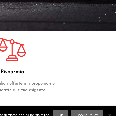
Risparmio
liori offerte e ti proponiamo
adatte alle tue esigenze.
 assumiamo che tu ne sia felice.
Ok
Cookie Policy