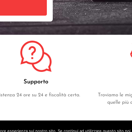
Supporto
istenza 24 ore su 24 e fiscalità certa.
Troviamo le mig
quelle più 
 La casa delle auto. All rights reserved.
iore esperienza sul nostro sito. Se continui ad utilizzare questo sito noi