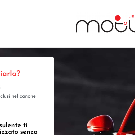
iarla?
i
nclusi nel canone
sulente ti
izzato senza