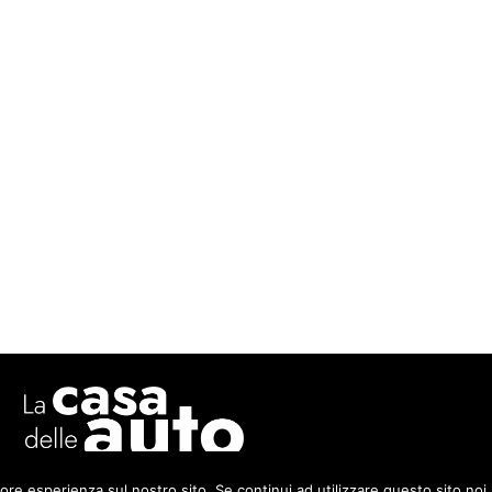
Perform Agency Srl – All right reserved. P.IVA: 09335071214.
iore esperienza sul nostro sito. Se continui ad utilizzare questo sito noi