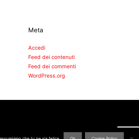
Meta
Accedi
Feed dei contenuti
Feed dei commenti
WordPress.org
 assumiamo che tu ne sia felice.
Ok
Cookie Policy