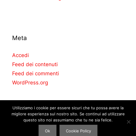
Meta
Accedi
Feed dei contenuti
Feed dei commenti
WordPress.org
Utilizziamo i cookie per essere sicuri che tu possa avere la
migliore esperienza sul nostro sito. Se continui ad utilizzare
questo sito noi assumiamo che tu ne sia felice.
© La casa delle auto. Perform Agency Srl – All right reserved.
Ok
Cookie Policy
P.IVA: 09335071214.