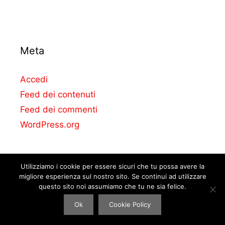
Meta
Accedi
Feed dei contenuti
Feed dei commenti
WordPress.org
Utilizziamo i cookie per essere sicuri che tu possa avere la
migliore esperienza sul nostro sito. Se continui ad utilizzare
questo sito noi assumiamo che tu ne sia felice.
© La casa delle auto. Perform Agency Srl – All right reserved.
Ok
Cookie Policy
P.IVA: 09335071214.