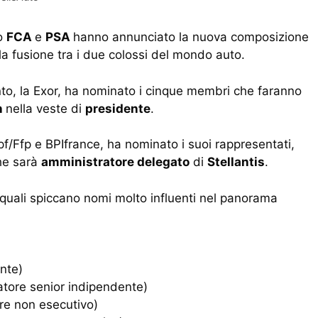
to
FCA
e
PSA
hanno annunciato la nuova composizione
a fusione tra i due colossi del mondo auto.
ento, la Exor, ha nominato i cinque membri che faranno
n
nella veste di
presidente
.
f/Ffp e BPIfrance, ha nominato i suoi rappresentati,
he sarà
amministratore delegato
di
Stellantis
.
a i quali spiccano nomi molto influenti nel panorama
nte)
atore senior indipendente)
re non esecutivo)