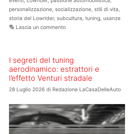
eventi
,
Lowrider
,
passione automobilistica
,
personalizzazione
,
socializzazione
,
stili di vita
,
storia del Lowrider
,
subcultura
,
tuning
,
usanze
Lascia un commento
I segreti del tuning
aerodinamico: estrattori e
l’effetto Venturi stradale
28 Luglio 2026
di
Redazione LaCasaDelleAuto