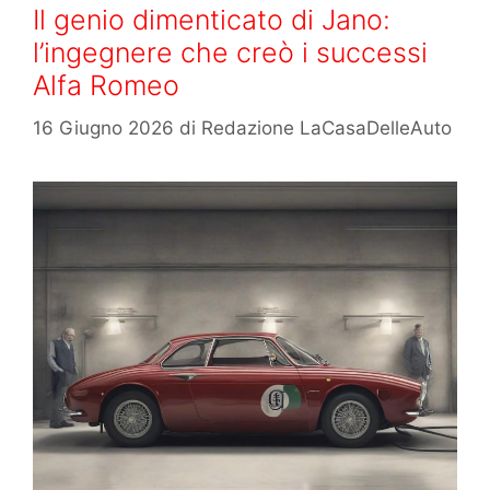
Il genio dimenticato di Jano:
l’ingegnere che creò i successi
Alfa Romeo
16 Giugno 2026
di
Redazione LaCasaDelleAuto