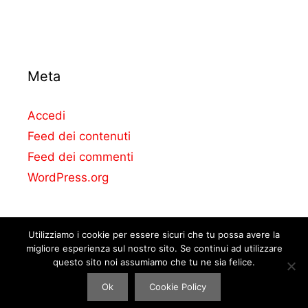
Meta
Accedi
Feed dei contenuti
Feed dei commenti
WordPress.org
Utilizziamo i cookie per essere sicuri che tu possa avere la
migliore esperienza sul nostro sito. Se continui ad utilizzare
questo sito noi assumiamo che tu ne sia felice.
© La casa delle auto. Perform Agency Srl – All right reserved.
Ok
Cookie Policy
P.IVA: 09335071214.