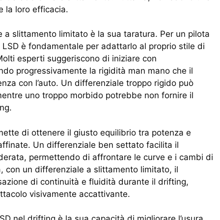
la loro efficacia.
 a slittamento limitato è la sua taratura. Per un pilota
l LSD è fondamentale per adattarlo al proprio stile di
Molti esperti suggeriscono di iniziare con
do progressivamente la rigidità man mano che il
nza con l’auto. Un differenziale troppo rigido può
 mentre uno troppo morbido potrebbe non fornire il
ing.
ette di ottenere il giusto equilibrio tra potenza e
finate. Un differenziale ben settato facilita il
derata, permettendo di affrontare le curve e i cambi di
 con un differenziale a slittamento limitato, il
one di continuità e fluidità durante il drifting,
tacolo visivamente accattivante.
LSD nel drifting è la sua capacità di migliorare l’usura