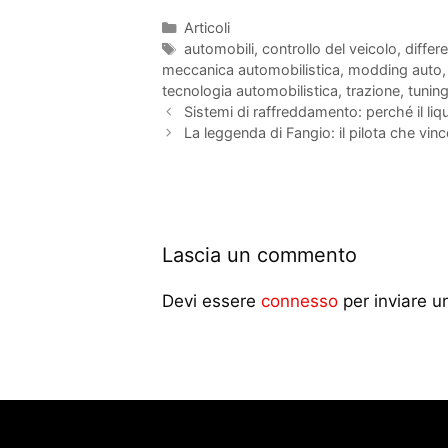
Articoli
automobili
,
controllo del veicolo
,
differ
meccanica automobilistica
,
modding auto
tecnologia automobilistica
,
trazione
,
tunin
Sistemi di raffreddamento: perché il liq
La leggenda di Fangio: il pilota che vin
Lascia un commento
Devi essere
connesso
per inviare 