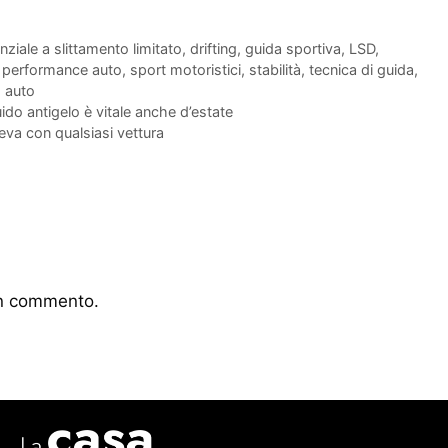
enziale a slittamento limitato
,
drifting
,
guida sportiva
,
LSD
,
,
performance auto
,
sport motoristici
,
stabilità
,
tecnica di guida
,
g auto
uido antigelo è vitale anche d’estate
ceva con qualsiasi vettura
un commento.