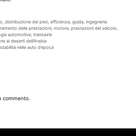
lo
,
distribuzione dei pesi
,
efficienza
,
guida
,
ingegneria
oramento delle prestazioni
,
motore
,
prestazioni del veicolo
,
ogia automotive
,
transaxle
ne ai deserti dell’Arabia
stabilità nelle auto d’epoca
un commento.