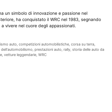
ma un simbolo di innovazione e passione nel
steriore, ha conquistato il WRC nel 1983, segnando
 a vivere nel cuore degli appassionati.
nismo auto
,
competizioni automobilistiche
,
corsa su terra
,
i dell'automobilismo
,
prestazioni auto
,
rally
,
storia delle auto da
re
,
vetture leggendarie
,
WRC